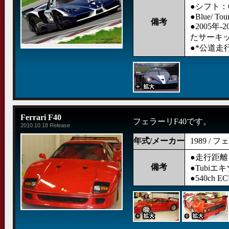
●シフト：
●Blue/ Tour
備考
●2005年
たサーキ
●*公道走
Ferrari F40
フェラーリF40です。
2010.10.18 Release
年式/メーカー
1989 / 
●走行距離：
備考
●Tubiエ
●540ch E