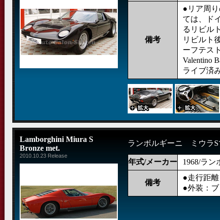
●リア周
ては、ド
るリビル
備考
リビルト
ーフテス
Valenti
ライブ済
Lamborghini Miura S
ランボルギーニ ミウラS
Bronze met.
2010.10.23 Release
年式/メーカー
1968/ラ
●走行距離： 
備考
●外装：