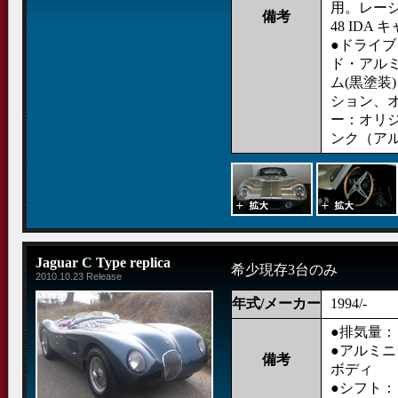
用。レーシ
備考
48 IDA
●ドライ
ド・アルミ
ム(黒塗装
ション、
ー：オリ
ンク（アル
Jaguar C Type replica
希少現存3台のみ
2010.10.23 Release
年式/メーカー
1994/-
●排気量： 3
●アルミ
備考
ボディ
●シフト： 