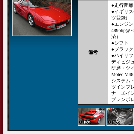
●走行距離：3
●イギリス
ツ登録)
●エンジン：
489bhp
済）
●シフト：
●ブラッ
備考
●ハイリ
ディビジ
研磨・ツ
Motec 
システム・
ツインプレ
ナ 18イ
ブレンボ