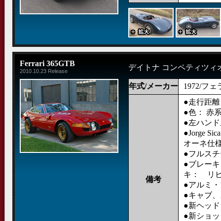
Ferrari 365GTB
デイトナ コンペティツィ
2010.10.23 Release
年式/メーカー
1972/フ
●走行距離： 
●色： 赤
●左ハンド
●Jorge
オーネ仕
●フルス
●ブレー
キ： リ
備考
●アルミ
●キャブ
●新ヘッ
●新ショ