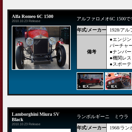
Alfa Romeo 6C 1500
アルファロメオ6C 1500
2010.10.23 Release
年式/メーカー
1928/ア
●エンジン： 
パーチャ
備考
●ナンバー
●機関レス
●スポーテ
Lamborghini Miura SV
ランボルギーニ ミウラ 
Black
2010.10.23 Release
年式/メーカー
1968/ラ