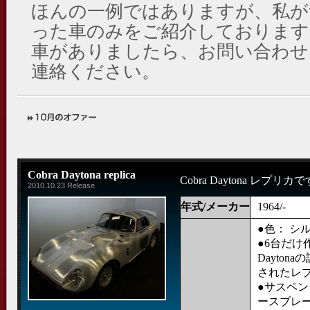
ほんの一例ではありますが、私が
った車のみをご紹介しております
車がありましたら、お問い合わせ
連絡ください。
Cobra Daytona replica
Cobra Daytona レプリカ
2010.10.23 Release
年式/メーカー
1964/-
●色： シ
●6台だけ作ら
Dayto
されたレ
●サスペ
ースブレ