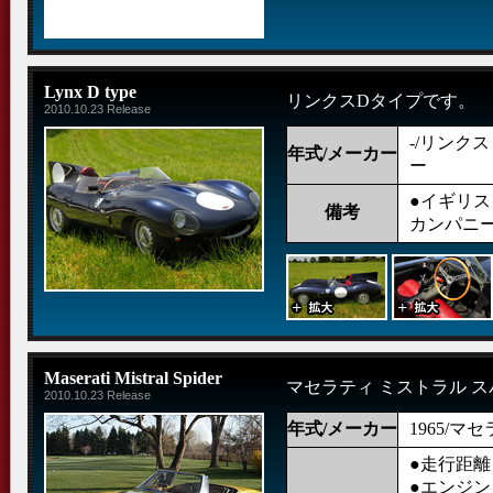
Lynx D type
リンクスDタイプです。
2010.10.23 Release
-/リンク
年式/メーカー
ー
●イギリ
備考
カンパニ
Maserati Mistral Spider
マセラティ ミストラル 
2010.10.23 Release
年式/メーカー
1965/マ
●走行距離：
●エンジン： 