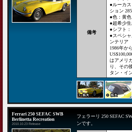
●ルーカ
ション 285
●色：黄色
●超希少生
●シフト：
備考
●スペシ
ンテリア
1986年か
US$100
はアメリ
り、その
タン・イ
Ferrari 250 SEFAC SWB
フェラーリ 250 SEFAC
Berlinetta Recreation
ンです。
2010.10.23 Release