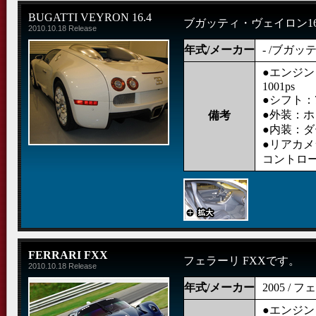
BUGATTI VEYRON 16.4
ブガッティ・ヴェイロン16
2010.10.18 Release
年式/メーカー
- /ブガッ
●エンジン：
1001ps
●シフト：
●外装：
備考
●内装：
●リアカ
コントロ
FERRARI FXX
フェラーリ FXXです。
2010.10.18 Release
年式/メーカー
2005 / 
●エンジン：V