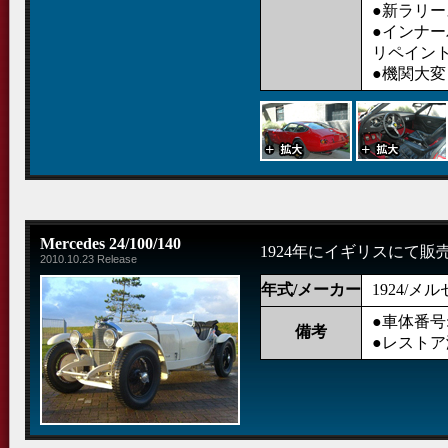
●新ラリ
●インナ
リペイン
●機関大変
Mercedes 24/100/140
1924年にイギリスにて販
2010.10.23 Release
年式/メーカー
1924/メ
●車体番号: 2
備考
●レストア