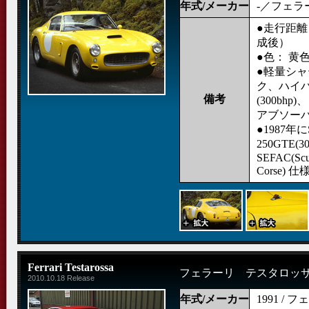
年式/メーカー
-／フェラ
●走行距離： 
成後）
●色： 黄
●軽量シ
ク、ハイ
備考
(300bh
アブソーバ
●1987年に
250GTE
SEFAC(Scud
Corse)
Ferrari Testarossa
フェラーリ テスタロッ
2010.10.18 Release
年式/メーカー
1991 / 