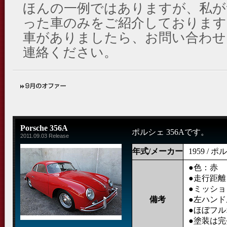
ほんの一例ではありますが、私が
った車のみをご紹介しております
車がありましたら、お問い合わせ
連絡ください。
Porsche 356A
ポルシェ 356Aです。
2011.09.03 Release
年式/メーカー
1959 / 
●色：赤
●走行距離：
●ミッシ
備考
●左ハン
●ほぼフ
●塗装は