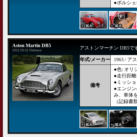
●ポルシ
Aston Martin DB5
アストンマーチン DB5で
2011.09.01 Release
年式/メーカー
1963 /
●色: オ
●走行距離: 
●ミッショ
備考
●エンジ
み、車体
（記録書